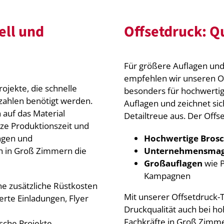
ell und
Offsetdruck: Qu
Für größere Auflagen und 
empfehlen wir unseren Of
rojekte, die schnelle
besonders für hochwertig
kzahlen benötigt werden.
Auflagen und zeichnet si
 auf das Material
Detailtreue aus. Der Offs
rze Produktionszeit und
ungen und
Hochwertige Bros
ch in Groß Zimmern die
Unternehmensmag
Großauflagen
wie P
Kampagnen
ne zusätzliche Rüstkosten
Mit unserer Offsetdruck-T
ierte Einladungen, Flyer
Druckqualität auch bei h
Fachkräfte in Groß Zimmer
tische Projekte