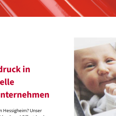
druck in
elle
 Unternehmen
in Hessigheim? Unser