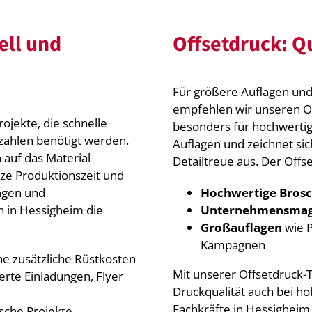
ell und
Offsetdruck: Qu
Für größere Auflagen und 
empfehlen wir unseren Of
rojekte, die schnelle
besonders für hochwertig
kzahlen benötigt werden.
Auflagen und zeichnet si
 auf das Material
Detailtreue aus. Der Offs
rze Produktionszeit und
ungen und
Hochwertige Bros
h in Hessigheim die
Unternehmensmag
Großauflagen
wie P
Kampagnen
ne zusätzliche Rüstkosten
Mit unserer Offsetdruck-T
ierte Einladungen, Flyer
Druckqualität auch bei h
Fachkräfte in Hessigheim 
tische Projekte