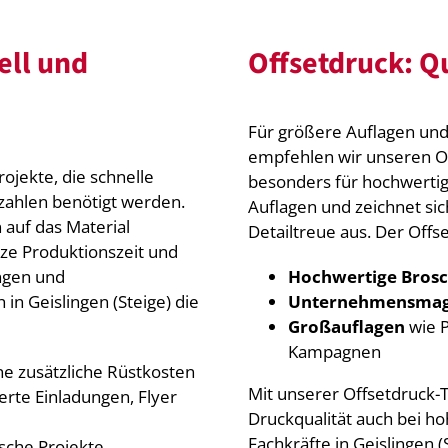
ell und
Offsetdruck: Qu
Für größere Auflagen und 
empfehlen wir unseren Of
rojekte, die schnelle
besonders für hochwertig
kzahlen benötigt werden.
Auflagen und zeichnet si
 auf das Material
Detailtreue aus. Der Offs
rze Produktionszeit und
ungen und
Hochwertige Bros
 in Geislingen (Steige) die
Unternehmensmag
Großauflagen
wie P
Kampagnen
ne zusätzliche Rüstkosten
Mit unserer Offsetdruck-T
ierte Einladungen, Flyer
Druckqualität auch bei h
Fachkräfte in Geislingen (
tische Projekte