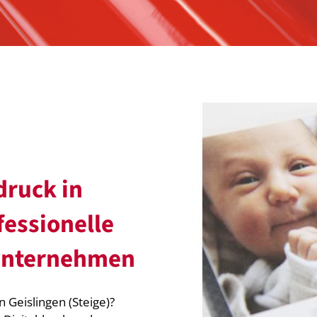
druck in
fessionelle
 Unternehmen
 Geislingen (Steige)?