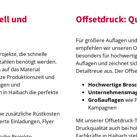
ell und
Offsetdruck: Qu
Für größere Auflagen und 
empfehlen wir unseren Of
rojekte, die schnelle
besonders für hochwertig
kzahlen benötigt werden.
Auflagen und zeichnet si
 auf das Material
Detailtreue aus. Der Offs
rze Produktionszeit und
ungen und
Hochwertige Bros
h in Haibach die perfekte
Unternehmensmag
Großauflagen
wie P
Kampagnen
ne zusätzliche Rüstkosten
Mit unserer Offsetdruck-T
ierte Einladungen, Flyer
Druckqualität auch bei h
Fachkräfte in Haibach ste
tische Projekte