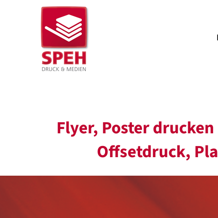
Zum
Inhalt
springen
Flyer, Poster drucken
Offsetdruck, Pl