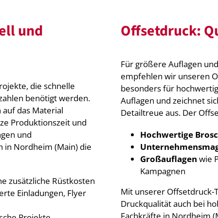
ell und
Offsetdruck: Qu
Für größere Auflagen und 
empfehlen wir unseren Of
rojekte, die schnelle
besonders für hochwertig
kzahlen benötigt werden.
Auflagen und zeichnet si
 auf das Material
Detailtreue aus. Der Offs
rze Produktionszeit und
ungen und
Hochwertige Bros
ch in Nordheim (Main) die
Unternehmensmag
Großauflagen
wie P
Kampagnen
ne zusätzliche Rüstkosten
Mit unserer Offsetdruck-T
ierte Einladungen, Flyer
Druckqualität auch bei h
Fachkräfte in Nordheim (M
tische Projekte