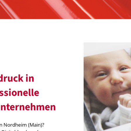
druck in
ssionelle
 Unternehmen
in Nordheim (Main)?